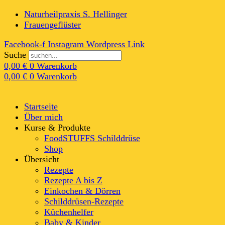
Naturheilpraxis S. Hellinger
Frauengeflüster
Facebook-f
Instagram
Wordpress
Link
Suche
0,00
€
0
Warenkorb
0,00
€
0
Warenkorb
Startseite
Über mich
Kurse & Produkte
FoodSTUFFS Schilddrüse
Shop
Übersicht
Rezepte
Rezepte A bis Z
Einkochen & Dörren
Schilddrüsen-Rezepte
Küchenhelfer
Baby & Kinder