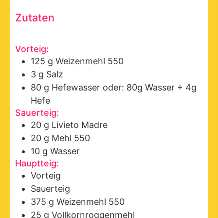
Zutaten
Vorteig:
125
g
Weizenmehl 550
3
g
Salz
80
g
Hefewasser
oder: 80g Wasser + 4g
Hefe
Sauerteig:
20
g
Livieto Madre
20
g
Mehl 550
10
g
Wasser
Hauptteig:
Vorteig
Sauerteig
375
g
Weizenmehl 550
25
g
Vollkornroggenmehl