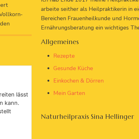
sert
arbeite seither als Heilpraktikerin in 
Vollkorn-
Bereichen Frauenheilkunde und Hormon
 den
Ernährungsberatung ein wichtiges The
Allgemeines
Rezepte
Gesunde Küche
Einkochen & Dörren
Mein Garten
eiten lässt
n kann.
ellt
Naturheilpraxis Sina Hellinger