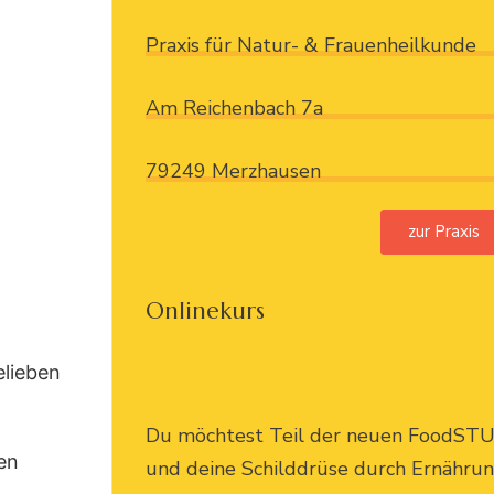
Praxis für Natur- & Frauenheilkunde
Am Reichenbach 7a
79249 Merzhausen
zur Praxis
Onlinekurs
elieben
Du möchtest Teil der neuen FoodST
en
und deine Schilddrüse durch Ernähru