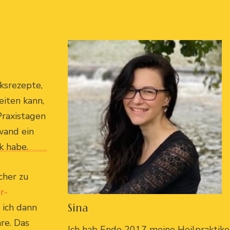
cksrezepte,
eiten kann,
Praxistagen
wand ein
k habe.
cher zu
r-
Sina
ich dann
re. Das
Ich hab Ende 2017 meine Heilpraktik