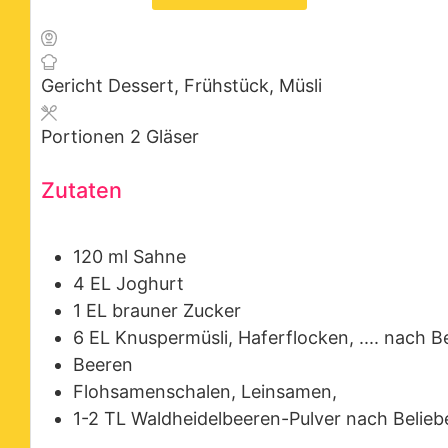
Gericht
Dessert, Frühstück, Müsli
Portionen
2
Gläser
Zutaten
120
ml
Sahne
4
EL
Joghurt
1
EL
brauner Zucker
6
EL
Knuspermüsli, Haferflocken, ....
nach B
Beeren
Flohsamenschalen, Leinsamen,
1-2
TL
Waldheidelbeeren-Pulver
nach Belieb