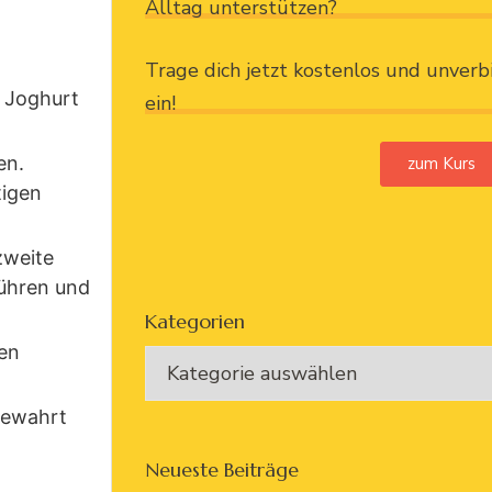
Alltag unterstützen?
Trage dich jetzt kostenlos und unverb
. Joghurt
ein!
en.
zum Kurs
tigen
zweite
rühren und
Kategorien
en
bewahrt
Neueste Beiträge