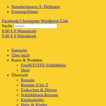
Naturheilpraxis S. Hellinger
Frauengeflüster
Facebook-f
Instagram
Wordpress
Link
Suche
0,00
€
0
Warenkorb
0,00
€
0
Warenkorb
Startseite
Über mich
Kurse & Produkte
FoodSTUFFS Schilddrüse
Shop
Übersicht
Rezepte
Rezepte A bis Z
Einkochen & Dörren
Schilddrüsen-Rezepte
Küchenhelfer
Baby & Kinder