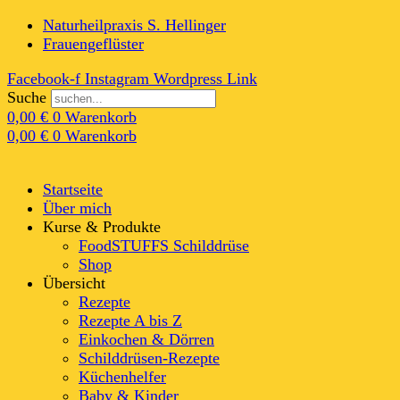
Naturheilpraxis S. Hellinger
Frauengeflüster
Facebook-f
Instagram
Wordpress
Link
Suche
0,00
€
0
Warenkorb
0,00
€
0
Warenkorb
Startseite
Über mich
Kurse & Produkte
FoodSTUFFS Schilddrüse
Shop
Übersicht
Rezepte
Rezepte A bis Z
Einkochen & Dörren
Schilddrüsen-Rezepte
Küchenhelfer
Baby & Kinder