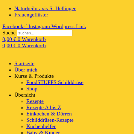
Naturheilpraxis S. Hellinger
Frauengeflüster
Facebook-f
Instagram
Wordpress
Link
Suche
0,00
€
0
Warenkorb
0,00
€
0
Warenkorb
Startseite
Über mich
Kurse & Produkte
FoodSTUFFS Schilddrüse
Shop
Übersicht
Rezepte
Rezepte A bis Z
Einkochen & Dörren
Schilddrüsen-Rezepte
Küchenhelfer
Baby & Kinder