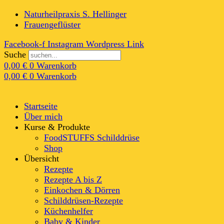
Naturheilpraxis S. Hellinger
Frauengeflüster
Facebook-f
Instagram
Wordpress
Link
Suche
0,00
€
0
Warenkorb
0,00
€
0
Warenkorb
Startseite
Über mich
Kurse & Produkte
FoodSTUFFS Schilddrüse
Shop
Übersicht
Rezepte
Rezepte A bis Z
Einkochen & Dörren
Schilddrüsen-Rezepte
Küchenhelfer
Baby & Kinder