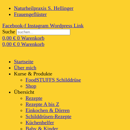
Naturheilpraxis S. Hellinger
Frauengeflüster
Facebook-f
Instagram
Wordpress
Link
Suche
0,00
€
0
Warenkorb
0,00
€
0
Warenkorb
Startseite
Über mich
Kurse & Produkte
FoodSTUFFS Schilddrüse
Shop
Übersicht
Rezepte
Rezepte A bis Z
Einkochen & Dörren
Schilddrüsen-Rezepte
Küchenhelfer
Baby & Kinder